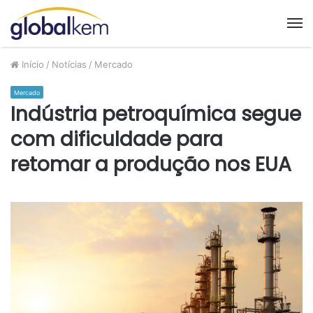
M
Início
/
Notícias
/
Mercado
Mercado
Indústria petroquímica segue
com dificuldade para
retomar a produção nos EUA