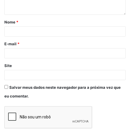
unidades trabalham com um acúmulo de demanda
reprimida de derivados.
Fonte
MRC Plast
Nome
*
Etiquetas
EUA
petroquímicos
E-mail
*
Site
Salvar meus dados neste navegador para a próxima vez que
eu comentar.