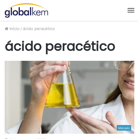
M
Início
/
ácido peracético
ácido peracético
Mercado