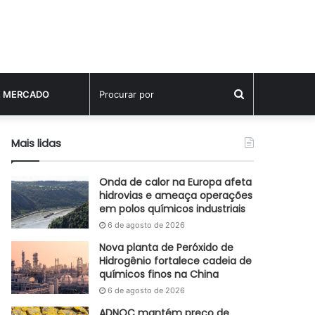
Procurar
E MERCADO
por
Mais lidas
Onda de calor na Europa afeta
hidrovias e ameaça operações
em polos químicos industriais
6 de agosto de 2026
Nova planta de Peróxido de
Hidrogênio fortalece cadeia de
químicos finos na China
6 de agosto de 2026
ADNOC mantém preço de