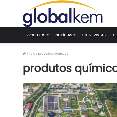
PRODUTOS
NOTÍCIAS
ENTREVISTAS
C
Início
/
produtos químicos
produtos químic