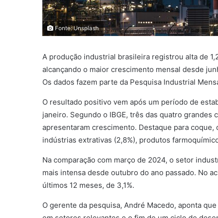
Fonte: Unsplash
A produção industrial brasileira registrou alta de
alcançando o maior crescimento mensal desde jun
Os dados fazem parte da Pesquisa Industrial Mensal
O resultado positivo vem após um período de estab
janeiro. Segundo o IBGE, três das quatro grandes 
apresentaram crescimento. Destaque para coque, d
indústrias extrativas (2,8%), produtos farmoquímic
Na comparação com março de 2024, o setor industri
mais intensa desde outubro do ano passado. No acu
últimos 12 meses, de 3,1%.
O gerente da pesquisa, André Macedo, aponta que
em setores relevantes e o fim de um ciclo de des