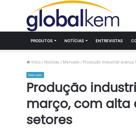
PRODUTOS
NOTÍCIAS
ENTREVISTAS
C
Início
/
Notícias
/
Mercado
/
Produção industrial avança
Mercado
Produção industr
março, com alta 
setores