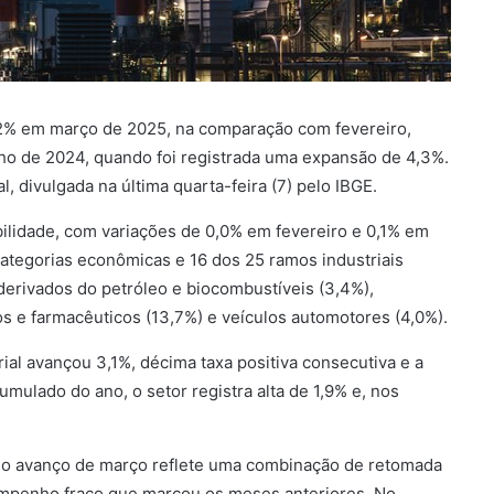
 1,2% em março de 2025, na comparação com fevereiro,
ho de 2024, quando foi registrada uma expansão de 4,3%.
, divulgada na última quarta-feira (7) pelo IBGE.
ilidade, com variações de 0,0% em fevereiro e 0,1% em
categorias econômicas e 16 dos 25 ramos industriais
erivados do petróleo e biocombustíveis (3,4%),
os e farmacêuticos (13,7%) e veículos automotores (4,0%).
al avançou 3,1%, décima taxa positiva consecutiva e a
mulado do ano, o setor registra alta de 1,9% e, nos
 o avanço de março reflete uma combinação de retomada
empenho fraco que marcou os meses anteriores. No