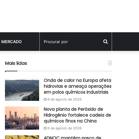
Procurar
E MERCADO
por
Mais lidas
Onda de calor na Europa afeta
hidrovias e ameaça operações
em polos químicos industriais
6 de agosto de 2026
Nova planta de Peróxido de
Hidrogênio fortalece cadeia de
químicos finos na China
6 de agosto de 2026
ADNOC mantém preço de