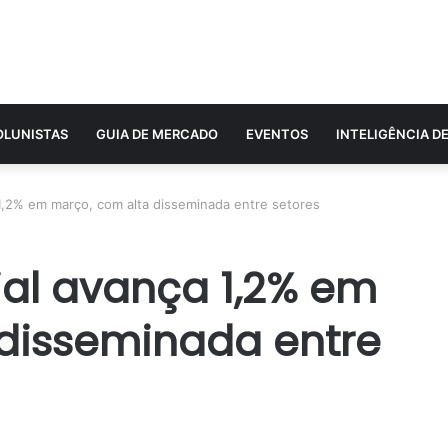
OLUNISTAS
GUIA DE MERCADO
EVENTOS
INTELIGÊNCIA D
 1,2% em março, com alta disseminada entre setores
ial avança 1,2% em
disseminada entre