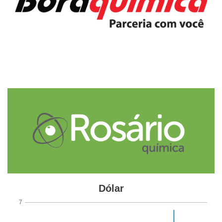
metalurgia
papel e celulose
produtos químicos
setor industrial