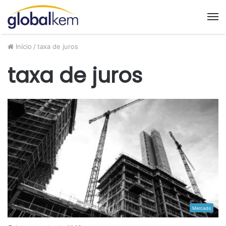
M
Início
/
taxa de juros
taxa de juros
Mercado