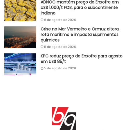
ADNOC mantém preço de Enxofre em
qualificada, custos elevados de materiais e incertezas
US$ 1.000/t FOB, para o subcontinente
indiano
ligadas ao contexto geopolítico e às taxas de juros.
6 de agosto de 2026
Adaptado GlobalKem | 25 de junho de 2025
Crise no Mar Vermelho e Ormuz altera
rota marítima e impacta suprimentos
Fonte
Eurostat
químicos
Etiquetas
construção civil
5 de agosto de 2026
economia
Investimentos
mão de obra
Matéria-prima
taxa de juros
KPC reduz preço de Enxofre para agosto
em US$ 85/t
5 de agosto de 2026