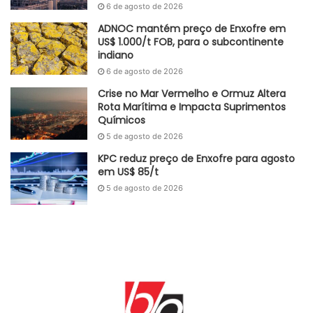
6 de agosto de 2026
região. No mercado asiático, tanto a demanda quanto a
oferta mantiveram-se equilibrados, estabilizando os
ADNOC mantém preço de Enxofre em
US$ 1.000/t FOB, para o subcontinente
preços no mês de fevereiro.
indiano
6 de agosto de 2026
A desaceleração do consumo afetou também o mercado
nacional. Um exemplo disso pôde ser observado perante a
Crise no Mar Vermelho e Ormuz Altera
Rota Marítima e Impacta Suprimentos
redução de 17%, no consolidado de 2023, nas vendas
Químicos
domésticas dos principais químicos da Braskem, no
5 de agosto de 2026
comparativo com 2022.
KPC reduz preço de Enxofre para agosto
em US$ 85/t
Autoral GlobalKem | 27 de março de 2024
5 de agosto de 2026
Fonte
GlobalKem
Etiquetas
Alumínio
Brasil
celulose
china
Europa
gás natural
OxyChem
Papel
soda cáustica