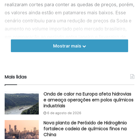
realizaram cortes para conter as quedas de preços, porém,
os valores ainda estão em patamares mais baixos. Esse
cenário contribuiu para uma redução de preços da Soda e
aumento no volume importado pelo mercado brasileiro,
em comparação ao período entre janeiro e fevereiro de
2023.
Mostrar mais
No mercado internacional, retomadas de produção de
Soda por parte da
OxyChem
e uma maior oferta de gás
natural – devido às temperaturas mais altas do que o
Mais lidas
esperado no hemisfério norte – contribuíram para uma
redução dos custos produtivos e preços da Soda Cáustica.
Onda de calor na Europa afeta hidrovias
e ameaça operações em polos químicos
Acompanhando a tendência do mercado, o cenário
industriais
europeu apresentou queda de 2%, em fevereiro, nos
6 de agosto de 2026
preços do insumo – devido a demanda desacelerada. No
Nova planta de Peróxido de Hidrogênio
entanto, por conta dos conflitos no Oriente Médio, podem
fortalece cadeia de químicos finos na
China
ocorrer restrições na demanda, impactando os preços na