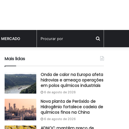
Procurar
E MERCADO
por
Mais lidas
Onda de calor na Europa afeta
hidrovias e ameaça operações
em polos químicos industriais
6 de agosto de 2026
Nova planta de Peróxido de
Hidrogênio fortalece cadeia de
químicos finos na China
6 de agosto de 2026
ADNOC mantém preço de