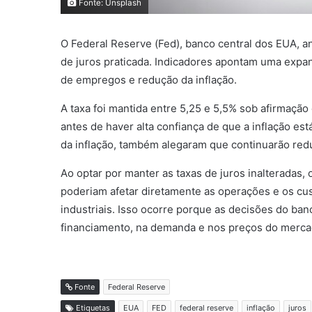
Fonte: Unsplash
O Federal Reserve (Fed), banco central dos EUA, an
de juros praticada. Indicadores apontam uma exp
de empregos e redução da inflação.
A taxa foi mantida entre 5,25 e 5,5% sob afirmação
antes de haver alta confiança de que a inflação e
da inflação, também alegaram que continuarão reduz
Ao optar por manter as taxas de juros inalteradas
poderiam afetar diretamente as operações e os 
industriais. Isso ocorre porque as decisões do ban
financiamento, na demanda e nos preços do mercad
Fonte
Federal Reserve
Etiquetas
EUA
FED
federal reserve
inflação
juros