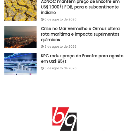
petroquímicos como Etileno, Resinas Termoplásticas,
ADNOC mantém preço de Enxofre em
US$ 1.000/t FOB, para o subcontinente
Ácido Sulfúrico, e Fosfatos.
indiano
6 de agosto de 2026
Adaptado GlobalKem | 17 de maio de 2024
Crise no Mar Vermelho e Ormuz altera
Fonte
NBSC
rota marítima e impacta suprimentos
químicos
Etiquetas
Ácido fosfórico
Ácido Sulfúrico
china
economia
5 de agosto de 2026
Etileno
exportação
fertilizantes
Fosfatos
Importação
MEG
KPC reduz preço de Enxofre para agosto
produção
progresso
em US$ 85/t
5 de agosto de 2026