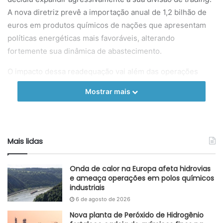
A nova diretriz prevê a importação anual de 1,2 bilhão de
euros em produtos químicos de nações que apresentam
políticas energéticas mais favoráveis, alterando
fortemente sua dinâmica de abastecimento.
O impacto dessa readequação vai além das operações
internas da companhia. A reestruturação deverá provocar
Mostrar mais
um efeito cascata em toda a sua rede de negócios,
atingindo tanto os fornecedores diretos de matérias-
primas e indústrias compradoras, quanto as empresas de
logística e serviços terceirizados. Com isso, estima-se que
Mais lidas
até 5.500 empregos possam ser atingidos de forma
indireta nessa teia de parceiros comerciais.
Onda de calor na Europa afeta hidrovias
e ameaça operações em polos químicos
O ambiente imprevisível também levou o grupo a
industriais
interromper dois de seus cinco projetos de investimento
6 de agosto de 2026
em novas produções. A decisão freia a expansão local e
Nova planta de Peróxido de Hidrogênio
pode comprometer o recebimento de financiamentos