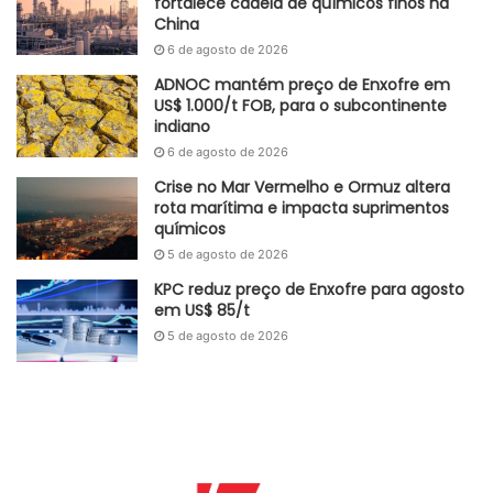
fortalece cadeia de químicos finos na
China
europeus de fomento que seriam destinados à
6 de agosto de 2026
modernização do parque industrial da companhia.
ADNOC mantém preço de Enxofre em
Apesar de toda a crise, a fabricante reportou um EBITDA
US$ 1.000/t FOB, para o subcontinente
indiano
positivo no último exercício, indicando que a operação de
6 de agosto de 2026
produzir e vender químicos por si só ainda gera caixa. No
entanto, a empresa registrou um considerável prejuízo
Crise no Mar Vermelho e Ormuz altera
rota marítima e impacta suprimentos
líquido anual. O desempenho financeiro negativo reflete o
químicos
peso da atual crise de suprimentos na Europa, marcada
5 de agosto de 2026
pelos aumentos expressivos e sucessivos nas tarifas de
KPC reduz preço de Enxofre para agosto
gás natural e eletricidade, fatores que continuam
em US$ 85/t
redefinindo a competitividade da indústria química global.
5 de agosto de 2026
Adaptado
GlobalKem | 04 de março 2026
Fonte
Romania Insider
Etiquetas
cadeia de suprimentos
Crise energética
indústria química
Mercado Europeu
Romênia