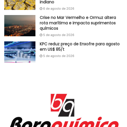
indiano
Fonte
FGV
6 de agosto de 2026
Etiquetas
Brasil
construção civil
demanda
FGV
IBRE
Crise no Mar Vermelho e Ormuz altera
INCC
INCC-M
rota marítima e impacta suprimentos
químicos
5 de agosto de 2026
KPC reduz preço de Enxofre para agosto
em US$ 85/t
5 de agosto de 2026