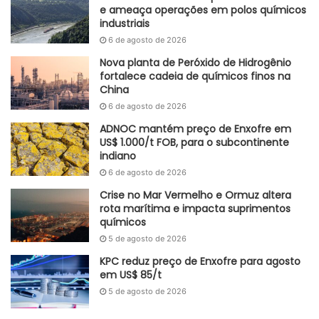
de resinas desaceleraram 5% frente ao 1T23, pela
e ameaça operações em polos químicos
industriais
priorização de vendas com maior valor agregado no
6 de agosto de 2026
período. As exportações foram retraídas em comparação
ao último trimestre, pelo atendimento focado no mercado
Nova planta de Peróxido de Hidrogênio
fortalece cadeia de químicos finos na
nacional.
China
6 de agosto de 2026
Para as vendas dos principais químicos, foi visto um
aumento de 19% frente ao 4T23, dado ao maior volume de
ADNOC mantém preço de Enxofre em
US$ 1.000/t FOB, para o subcontinente
vendas de gasolina, benzeno e paraxileno. As exportações
indiano
foram 9% menores em comparação ao último trimestre,
6 de agosto de 2026
pelo atendimento do mercado nacional de gasolina e
Crise no Mar Vermelho e Ormuz altera
redução das vendas de tolueno.
rota marítima e impacta suprimentos
químicos
Adaptado GlobalKem | 29 de abril de 2024
5 de agosto de 2026
KPC reduz preço de Enxofre para agosto
Fonte
Braskem
em US$ 85/t
Etiquetas
Brasil
EUA
Europa
Frete
PE
PP
resinas
5 de agosto de 2026
soda cáustica