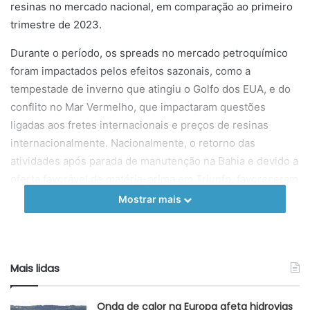
resinas no mercado nacional, em comparação ao primeiro
trimestre de 2023.
Durante o período, os spreads no mercado petroquímico
foram impactados pelos efeitos sazonais, como a
tempestade de inverno que atingiu o Golfo dos EUA, e do
conflito no Mar Vermelho, que impactaram questões
ligadas aos fretes internacionais e preços de resinas
internacionalmente. Nacionalmente, o retorno das
atividades após parada de manutenção na Bahia e devido a
oferta favorável de matéria-prima em Triunfo, favoreceram
para o aumento da taxa de utilização nas centrais
Mostrar mais
petroquímicas (+8%).
Tratando-se das vendas, houve aumento de 7% no volume
de resinas comercializado, devido a maior demanda de PE
Mais lidas
e PP para reposição de estoques na cadeia. No entanto,
apesar do aumento visto em relação ao 4T23, as vendas
Onda de calor na Europa afeta hidrovias