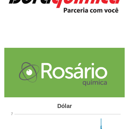
Fonte
City Life
Etiquetas
IA
indústria química
inteligência artificial
Químicos