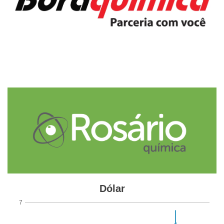
em março de 2022 e interrompeu, dessa forma, três
meses consecutivos de avanço na produção, período em
que acumulou expansão de 4,3%
Fonte
IBGE
Etiquetas
Brasil
indústria