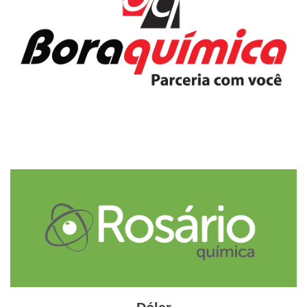
comerciais do Brasil com o exterior que passaram pelo
complexo portuário de Santos. São Paulo foi o estado com
maior participação (53%) nas transações comerciais com o
exterior por meio do Porto de Santos.
Fonte
Portos e Navios
Etiquetas
Brasil
Logística