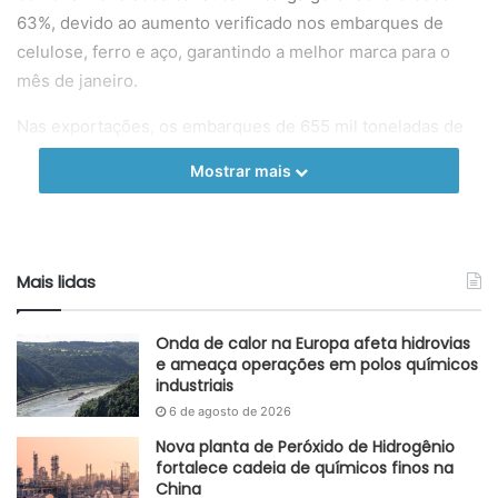
63%, devido ao aumento verificado nos embarques de
celulose, ferro e aço, garantindo a melhor marca para o
mês de janeiro.
Nas exportações, os embarques de 655 mil toneladas de
celulose (+72%), de 1,0 milhão de toneladas de milho
Mostrar mais
(+67%), bem como de 1,3 milhão de toneladas de soja
(+51,2%), foram destaque na performance verificada no
mês. Nas importações, destaque para o desembarque de
767 mil toneladas de fertilizantes, crescimento de 9,8%.
Mais lidas
As operações de cargas conteinerizadas somaram 384,1
Onda de calor na Europa afeta hidrovias
TEU (contêiner de 20 pés), aumento de 2,5% em relação a
e ameaça operações em polos químicos
janeiro de 2021, atingindo a melhor marca histórica para
industriais
esse mês, evidenciando a continuidade da tendência de
6 de agosto de 2026
crescimento verificada no ano passado.
Nova planta de Peróxido de Hidrogênio
fortalece cadeia de químicos finos na
O diretor-presidente da Santos Port Authority (SPA),
China