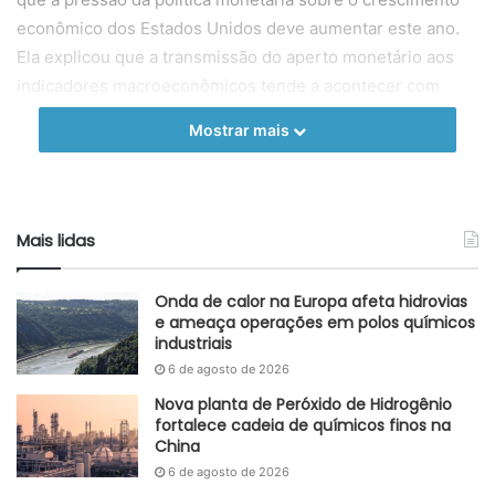
econômico dos Estados Unidos deve aumentar este ano.
Ela explicou que a transmissão do aperto monetário aos
indicadores macroeconômicos tende a acontecer com
certo atraso.
Mostrar mais
“É provável que o efeito total sobre a demanda, o emprego
e a inflação do aperto cumulativo ainda esteja por vir”,
disse Lael Brainard.
Mais lidas
Fonte
Dinheiro Rural
Onda de calor na Europa afeta hidrovias
Etiquetas
EUA
inflação
e ameaça operações em polos químicos
industriais
6 de agosto de 2026
Nova planta de Peróxido de Hidrogênio
fortalece cadeia de químicos finos na
China
6 de agosto de 2026