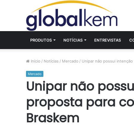
PRODUTOS
NOTÍCIAS
ENTREVISTAS
C
Início
/
Notícias
/
Mercado
/
Unipar não possui intenção
Mercado
Unipar não possu
proposta para co
Braskem