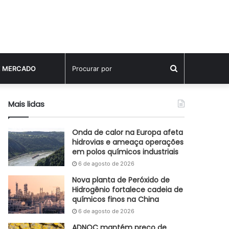
Procurar
E MERCADO
por
Mais lidas
Onda de calor na Europa afeta
hidrovias e ameaça operações
em polos químicos industriais
6 de agosto de 2026
Nova planta de Peróxido de
Hidrogênio fortalece cadeia de
químicos finos na China
6 de agosto de 2026
ADNOC mantém preço de