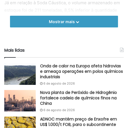
Já em relação à Soda Cáustica, o volume armazenado em
estoque foi de 211 toneladas, 8,5% inferior à quantidade
vista em outubro e 7% abaixo do visto em novembro de
Mostrar mais
2022.
Assim, o setor de Cloro-Álcalis europeu ainda vive um
momento delicado, com baixas demandas e oferta
Mais lidas
excedente. No entanto, é possível notar a recuperação do
setor ao longo do ano.
Onda de calor na Europa afeta hidrovias
Autoral GlobalKem | 10 de janeiro de 2024
e ameaça operações em polos químicos
industriais
Fonte
EuroChlor
6 de agosto de 2026
Nova planta de Peróxido de Hidrogênio
Etiquetas
capacidade produtiva
cloro
Cloro-álcalis
estoques
fortalece cadeia de químicos finos na
Eurochlor
Europa
soda cáustica
UE
China
6 de agosto de 2026
ADNOC mantém preço de Enxofre em
US$ 1.000/t FOB, para o subcontinente