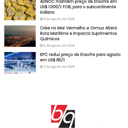
ADNOC mantém preço de Enxofre em
Adaptado GlobalKem | 22 de outubro de 2024
US$ 1.000/t FOB, para o subcontinente
indiano
Fonte
IABr
6 de agosto de 2026
Etiquetas
Ácido Sulfúrico
aço
demanda
expectativa
Crise no Mar Vermelho e Ormuz Altera
exportação
Importação
laminados
mercado
produção
Venda
Rota Marítima e Impacta Suprimentos
Químicos
5 de agosto de 2026
KPC reduz preço de Enxofre para agosto
em US$ 85/t
5 de agosto de 2026