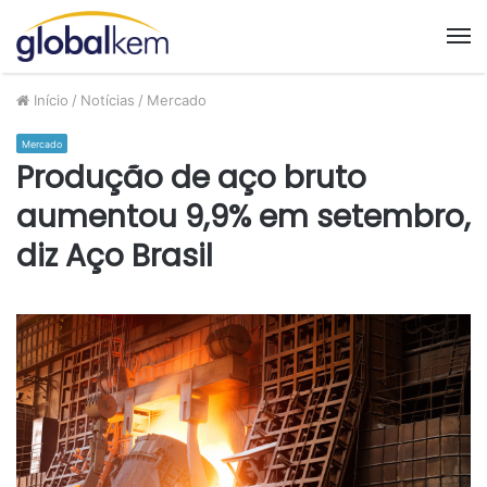
M
Início
/
Notícias
/
Mercado
Mercado
Produção de aço bruto
aumentou 9,9% em setembro,
diz Aço Brasil