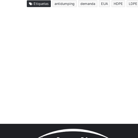
Etiquetas
antidumping
demanda
EUA
HDPE
LDPE