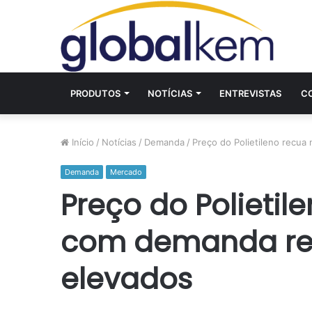
PRODUTOS
NOTÍCIAS
ENTREVISTAS
C
Início
/
Notícias
/
Demanda
/
Preço do Polietileno recu
Demanda
Mercado
Preço do Polietil
com demanda red
elevados