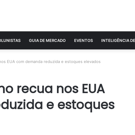
OLUNISTAS
GUIA DE MERCADO
EVENTOS
INTELIGÊNCIA D
a nos EUA com demanda reduzida e estoques elevados
eno recua nos EUA
uzida e estoques