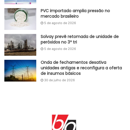
rotas terrestres ou operações portuárias podem atrasar a
PVC importado amplia pressão no
reposição de estoques.
mercado brasileiro
5 de agosto de 2026
Autoral GlobalKem | 27 de maio de 2026
Solvay prevê retomada de unidade de
Etiquetas
ácido sulfurico
Brasil
clima
cloro
Cloro-álcalis
peróxidos no 3º tri
el nino
tratamento de água
5 de agosto de 2026
Onda de fechamentos desativa
unidades antigas e reconfigura a oferta
de insumos básicos
30 de julho de 2026