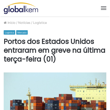
M
Início
/
Notícias
/
Logística
Logística
Mercado
Portos dos Estados Unidos
entraram em greve na última
terça-feira (01)