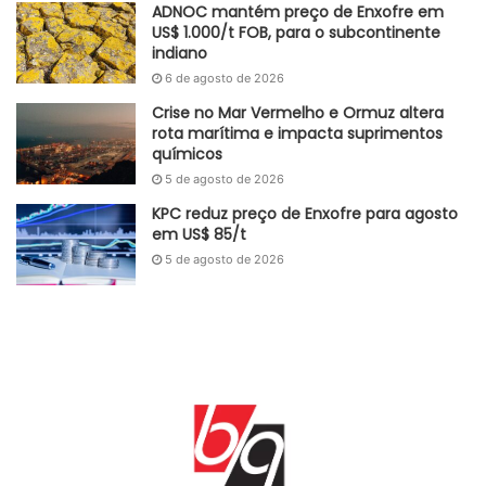
ADNOC mantém preço de Enxofre em
US$ 1.000/t FOB, para o subcontinente
Fonte
GlobalKem
indiano
Etiquetas
Ásia
Brasil
6 de agosto de 2026
EUA
Europa
frete marítimo
Greve
Louisiana
Maine
navio
produtos químicos
Texas
Crise no Mar Vermelho e Ormuz altera
rota marítima e impacta suprimentos
químicos
5 de agosto de 2026
KPC reduz preço de Enxofre para agosto
em US$ 85/t
5 de agosto de 2026