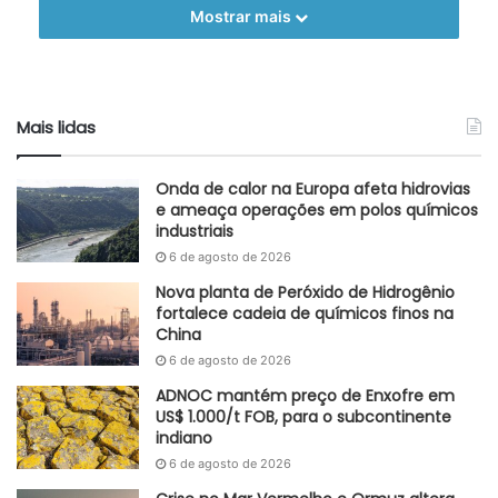
seus dados consolidados divulgados pela pesquisa. A
Mostrar mais
maior queda foi observada no Pará (-5,2%). Também
apresentaram perdas os estados de Pernambuco (-2%),
Rio Grande do Sul (-1,3%), Rio de Janeiro (-0,9%) e Goiás
(-0,3%). No acumulado de 12 meses, a produção industrial
Mais lidas
teve recuos em nove dos 15 locais pesquisados, com
destaque, mais uma vez, para os estados do Pará (-8,9%) e
Onda de calor na Europa afeta hidrovias
Espírito Santo (-6,7%). Dos seis locais com alta, destacou-
e ameaça operações em polos químicos
industriais
se o Mato Grosso (21,6%).
6 de agosto de 2026
Fonte
IBGE
Nova planta de Peróxido de Hidrogênio
fortalece cadeia de químicos finos na
Etiquetas
Brasil
IBGE
indústria
China
6 de agosto de 2026
ADNOC mantém preço de Enxofre em
US$ 1.000/t FOB, para o subcontinente
indiano
6 de agosto de 2026