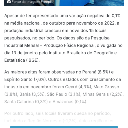
Fonte da Imagem: Freepik
Apesar de ter apresentado uma variação negativa de 0,1%
na média nacional, de outubro para novembro de 2022, a
produção industrial cresceu em nove dos 15 locais
pesquisados, no período. Os dados são da Pesquisa
Industrial Mensal – Produção Física Regional, divulgada no
dia 13 de janeiro pelo Instituto Brasileiro de Geografia e
Estatística (IBGE).
As maiores altas foram observadas no Paraná (8,5%) e
Espírito Santo (7,6%). Outros estados com crescimento da
indústria em novembro foram Ceará (4,3%), Mato Grosso
(3,8%), Bahia (3,5%), São Paulo (3,1%), Minas Gerais (2,2%),
Santa Catarina (0,3%) e Amazonas (0,1%).
Por outro lado, seis locais tiveram queda no período,
incluindo a Região Nordeste (-1,3%), única região a ter