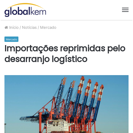
M
Início
/
Notícias
/
Mercado
Mercado
Importações reprimidas pelo
desarranjo logístico