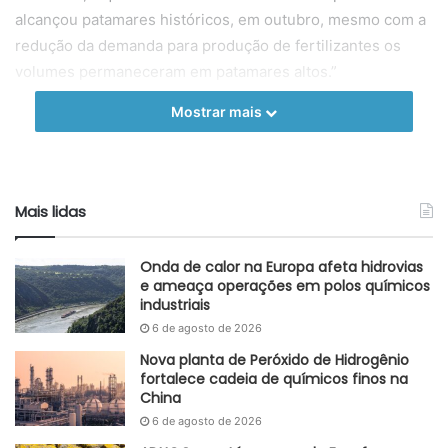
alcançou patamares históricos, em outubro, mesmo com a
redução da demanda para produção de fertilizantes os
volumes permaneceram em patamares altos.”
Mostrar mais
Fonte
GlobalKem
Etiquetas
ácido sulfúrico
fertilizantes
globalkem
Importação
Mais lidas
Onda de calor na Europa afeta hidrovias
e ameaça operações em polos químicos
industriais
6 de agosto de 2026
Nova planta de Peróxido de Hidrogênio
fortalece cadeia de químicos finos na
China
6 de agosto de 2026