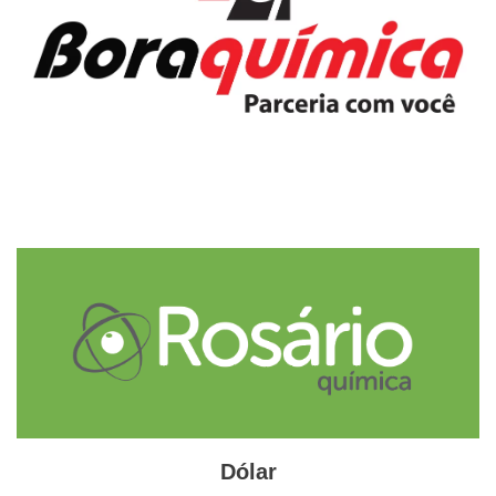
Saudita sob a liderança do príncipe herdeiro Mohammed
bin Salman.
Grimstone disse não esperar um acordo semelhante com a
Arábia Saudita ao que o Reino Unido fechou com os
Emirados Árabes Unidos, que em setembro se
comprometeu a investir £ 10 bilhões em cinco anos em
energia limpa, tecnologia e infraestrutura. Mas
acrescentou: “Espero fluxos de investimento muito
substanciais a partir daqui”.
No mês passado, a Premier League do futebol inglês
aprovou a aquisição do Newcastle United por um
consórcio liderado pelo fundo soberano saudita em um
negócio de £ 305 milhões. O Fundo de Investimento
Público é presidido pelo Príncipe Mohammed, o líder
diário do reino, que prometeu investir centenas de bilhões