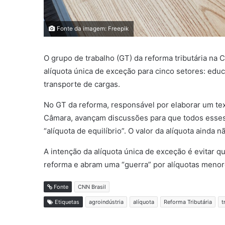
Fonte da imagem: Freepik
O grupo de trabalho (GT) da reforma tributária na
alíquota única de exceção para cinco setores: educ
transporte de cargas.
No GT da reforma, responsável por elaborar um te
Câmara, avançam discussões para que todos esses
“alíquota de equilíbrio”. O valor da alíquota ainda nã
A intenção da alíquota única de exceção é evitar 
reforma e abram uma “guerra” por alíquotas menor
Fonte
CNN Brasil
Etiquetas
agroindústria
alíquota
Reforma Tributária
t