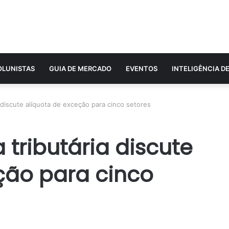
OLUNISTAS
GUIA DE MERCADO
EVENTOS
INTELIGÊNCIA D
 discute alíquota de exceção para cinco setores
tributária discute
ção para cinco