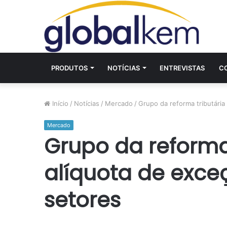
PRODUTOS
NOTÍCIAS
ENTREVISTAS
C
Início
/
Notícias
/
Mercado
/
Grupo da reforma tributária
Mercado
Grupo da reforma 
alíquota de exce
setores