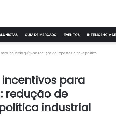
OLUNISTAS
GUIA DE MERCADO
EVENTOS
INTELIGÊNCIA D
para indústria química: redução de impostos e nova política
incentivos para
a: redução de
olítica industrial