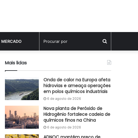
Procurar
E MERCADO
por
Mais lidas
Onda de calor na Europa afeta
hidrovias e ameaça operações
em polos químicos industriais
6 de agosto de 2026
Nova planta de Peróxido de
Hidrogênio fortalece cadeia de
químicos finos na China
6 de agosto de 2026
ADNOC mantém preço de