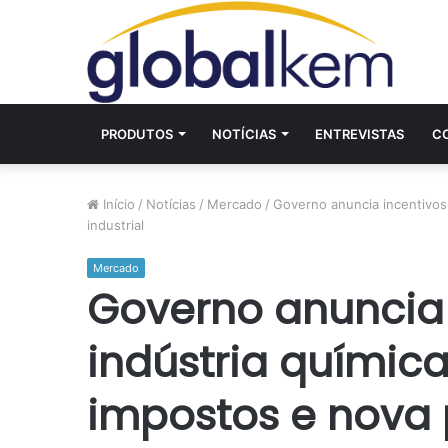
PRODUTOS
NOTÍCIAS
ENTREVISTAS
C
Início
/
Notícias
/
Mercado
/
Governo anuncia incentivos 
industrial
Mercado
Governo anuncia 
indústria químic
impostos e nova p