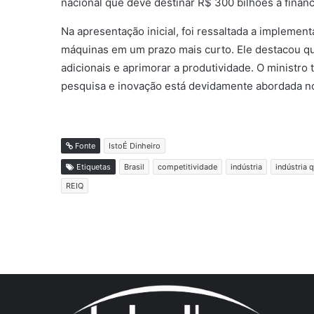
nacional que deve destinar R$ 300 bilhões a financ
Na apresentação inicial, foi ressaltada a implemen
máquinas em um prazo mais curto. Ele destacou que
adicionais e aprimorar a produtividade. O ministr
pesquisa e inovação está devidamente abordada n
Fonte
IstoÉ Dinheiro
Etiquetas
Brasil
competitividade
indústria
indústria 
REIQ