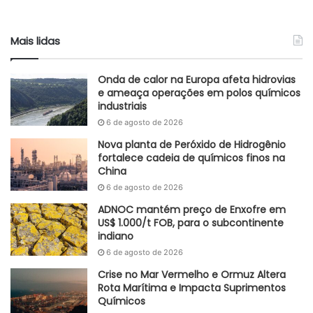
químicos”, que inclui eteno, propeno, butadieno, cumeno,
gasolina, benzeno, tolueno e paraxileno, caíram 18% no
Mais lidas
trimestre frente a igual período de 2021.
Nos Estados Unidos, a Braskem registrou elevação de 5%
Onda de calor na Europa afeta hidrovias
nas vendas de PP no quatro trimestre na comparação
e ameaça operações em polos químicos
industriais
anual, a 391 mil toneladas, enquanto, na Europa, houve
6 de agosto de 2026
recuo de 3%.
Nova planta de Peróxido de Hidrogênio
A taxa média de utilização das centrais petroquímicas da
fortalece cadeia de químicos finos na
China
empresa no Brasil ficou em 72% de outubro a dezembro,
6 de agosto de 2026
queda de 13 ponto percentuais na base anual.
ADNOC mantém preço de Enxofre em
A Braskem mencionou necessidade de adequação do
US$ 1.000/t FOB, para o subcontinente
indiano
volume de produção frente aos menores spreads no
6 de agosto de 2026
mercado internacional em função da menor demanda
Crise no Mar Vermelho e Ormuz Altera
global. A taxa média de utilização das plantas de PP nos
Rota Marítima e Impacta Suprimentos
EUA subiu 2 pontos percentuais, para 75%, e, na Europa,
Químicos
caiu 7 pontos percentuais, a 77%.