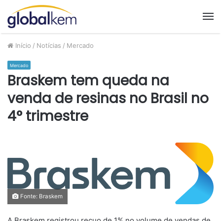
M
Início
/
Notícias
/
Mercado
Mercado
Braskem tem queda na
venda de resinas no Brasil no
4° trimestre
Fonte: Braskem
A Braskem registrou recuo de 1% no volume de vendas de