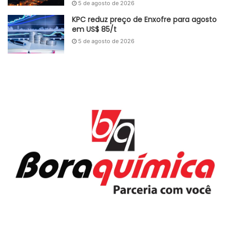
5 de agosto de 2026
KPC reduz preço de Enxofre para agosto
Fonte
Uol Economia
em US$ 85/t
Etiquetas
Braskem
Estados Unidos
Europa
inflação
5 de agosto de 2026
Polietileno
polipropileno
PVC
resinas