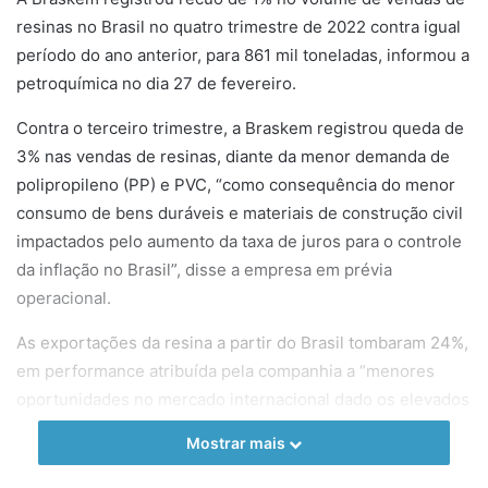
resinas no Brasil no quatro trimestre de 2022 contra igual
período do ano anterior, para 861 mil toneladas, informou a
petroquímica no dia 27 de fevereiro.
Contra o terceiro trimestre, a Braskem registrou queda de
3% nas vendas de resinas, diante da menor demanda de
polipropileno (PP) e PVC, “como consequência do menor
consumo de bens duráveis e materiais de construção civil
impactados pelo aumento da taxa de juros para o controle
da inflação no Brasil”, disse a empresa em prévia
operacional.
As exportações da resina a partir do Brasil tombaram 24%,
em performance atribuída pela companhia a “menores
oportunidades no mercado internacional dado os elevados
níveis de estoques na cadeia de transformação global”.
Mostrar mais
As vendas no mercado brasileiro do segmento “principais