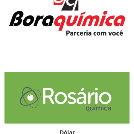
na manutenção de um “tarifaço” sobre manufaturas
brasileiras. O mercado agora aguarda o possível encontro
entre os presidentes Lula e Trump, agendado para março,
que pode definir a retirada de barreiras comerciais, que
atualmente estão em 15%, sendo a tarifa global por parte
dos EUA.
Adaptado GlobalKem | 24 de fevereiro 2026
Fonte
FGV
Etiquetas
agropecuária
América do Sul
Argentina
Brasil
china
EUA
indústria
Trump
União Europeia