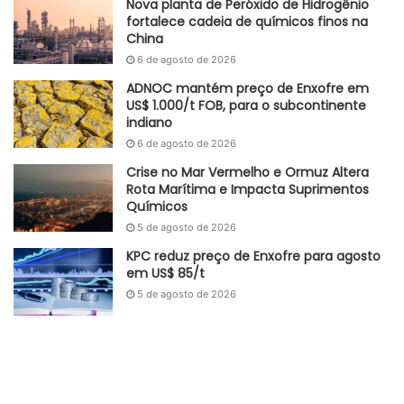
conjugado com um movimento de reposição de estoques
Nova planta de Peróxido de Hidrogênio
fortalece cadeia de químicos finos na
por parte dos transformadores. Em paralelo, o spread
China
internacional das resinas avançou 16% (fixando-se em US$
6 de agosto de 2026
358/tonelada), garantindo maior elasticidade nas margens
ADNOC mantém preço de Enxofre em
operacionais.
US$ 1.000/t FOB, para o subcontinente
indiano
No segmento dos Estados Unidos e Europa, a operação
6 de agosto de 2026
também reverteu as perdas e restabeleceu a
Crise no Mar Vermelho e Ormuz Altera
rentabilidade, com um EBITDA de US$ 21 milhões,
Rota Marítima e Impacta Suprimentos
beneficiando de um aumento de 6% nos spreads médios
Químicos
de PP e de um crescimento de 3% no volume de vendas.
5 de agosto de 2026
Apesar da forte recuperação nas frentes principais, a
KPC reduz preço de Enxofre para agosto
em US$ 85/t
operação no México evidenciou a vulnerabilidade logística
5 de agosto de 2026
na base da cadeia petroquímica: a taxa de utilização caiu
para 55% (uma retração de 30 pontos percentuais
comparado ao trimestre anterior) devido à redução no
fornecimento de etano por parte da PEMEX, o que resultou
num EBITDA negativo de US$ 15 milhões para a região.