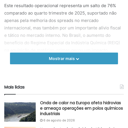
Este resultado operacional representa um salto de 76%
comparado ao quarto trimestre de 2025, suportado não
apenas pela melhoria dos spreads no mercado
internacional, mas também por um importante alívio fiscal
e tático no mercado interno. No Brasil, o aumento do
benefício do Regime Especial da Indústria Química (REIQ)
na aquisição de matérias-primas gerou um impacto
positivo direto de US$ 32 milhões (R$ 169 milhões) na
Mostrar mais
redução do Custo dos Produtos Vendidos (CPV).
Para a cadeia de abastecimento e para a indústria de
transformação, os indicadores de volume sinalizam um
Mais lidas
reaquecimento claro. As vendas de resinas no mercado
brasileiro cresceram 5% comparado ao trimestre anterior,
Onda de calor na Europa afeta hidrovias
atingindo as 782 mil toneladas. Este avanço foi
e ameaça operações em polos químicos
industriais
impulsionado pelo aumento na procura de polipropileno
6 de agosto de 2026
(PP) para os setores de alimentação, bebidas e higiene,