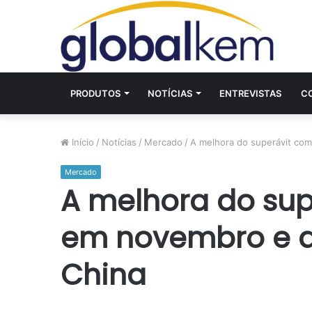
PRODUTOS
NOTÍCIAS
ENTREVISTAS
C
Início
/
Notícias
/
Mercado
/
A melhora do superávit com
Mercado
A melhora do sup
em novembro e a
China