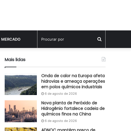
Procurar
E MERCADO
por
Mais lidas
Onda de calor na Europa afeta
hidrovias e ameaça operações
em polos químicos industriais
6 de agosto de 2026
Nova planta de Peróxido de
Hidrogênio fortalece cadeia de
químicos finos na China
6 de agosto de 2026
ADNOC mantém preço de