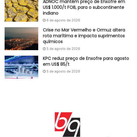
ADNOC mantém preço de Enxofre em
milhões de toneladas. Isso representa um acréscimo de
US$ 1.000/t FOB, para o subcontinente
indiano
1,91% em comparação com o mesmo período de 2022,
6 de agosto de 2026
sendo que a exportação cresceu 4,16% na comparação
Crise no Mar Vermelho e Ormuz altera
com o ano anterior.
rota marítima e impacta suprimentos
químicos
Fonte
Portos e Navios
5 de agosto de 2026
Etiquetas
Antaq
Ferro
petróleo
porto
soja
KPC reduz preço de Enxofre para agosto
em US$ 85/t
5 de agosto de 2026