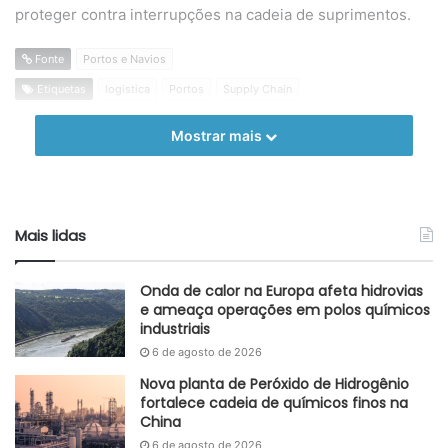
proteger contra interrupções na cadeia de suprimentos.
Fonte
Portos e Navios
Etiquetas
logistica
Portos
Supply Chain
Mostrar mais
Mais lidas
Onda de calor na Europa afeta hidrovias
e ameaça operações em polos químicos
industriais
6 de agosto de 2026
Nova planta de Peróxido de Hidrogênio
fortalece cadeia de químicos finos na
China
6 de agosto de 2026