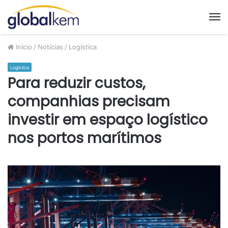
M
Início
/
Notícias
/
Logística
Logística
Para reduzir custos,
companhias precisam
investir em espaço logístico
nos portos marítimos