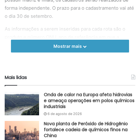
forma independente. O prazo para o cadastramento vai até
o dia 30 de setembro.
As informações a serem inseridas para cada rota são o
produto e número ONU, ano de referência em que a
viagem foi realizada, estado e cidade de origem, bem
Mostrar mais
como estado e cidade de destino, peso das cargas
transportadas em toneladas ou volume em metros
cúbicos. A Instrução Normativa, que entra em vigor no dia
Mais lidas
30 de setembro, relaciona as rotas dispensadas do
cadastramento.
Onda de calor na Europa afeta hidrovias
Fonte
Sinproquim
e ameaça operações em polos químicos
industriais
Etiquetas
DNIT
Químicos
transporte
Transporte Rodoviário
6 de agosto de 2026
Nova planta de Peróxido de Hidrogênio
fortalece cadeia de químicos finos na
China