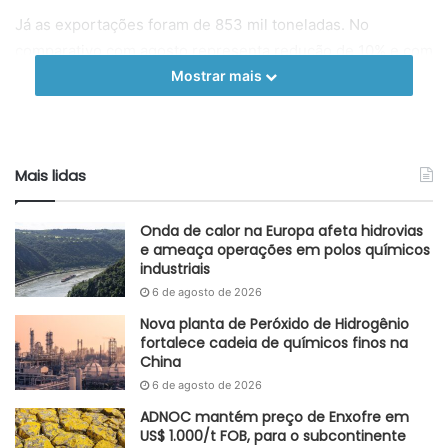
Já as exportações foram de 853 mil toneladas. No
comparativo com agosto representa redução de 10% e com
setembro de 2022, um aumento de 1,5%.
Mostrar mais
Enfim, o consumo aparente de setembro (2.240 mil ton) foi
5,4% superior ao de agosto e 8,5% maior que igual período
do ano anterior. O aço é uma liga metálica de extrema
Mais lidas
relevância na construção civil, exercendo papel estrutural,
de mineração, de geração de energia e transportes.
Onda de calor na Europa afeta hidrovias
e ameaça operações em polos químicos
Autoral GlobalKem | 26 de outubro de 2023
industriais
6 de agosto de 2026
Fonte
Instituto Aço Brasil
Nova planta de Peróxido de Hidrogênio
Etiquetas
Brasil
capacidade produtiva
Consumo aparente
fortalece cadeia de químicos finos na
China
desaceleração
exportações
produção
siderurgia
Vendas internas
6 de agosto de 2026
ADNOC mantém preço de Enxofre em
US$ 1.000/t FOB, para o subcontinente