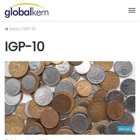
M
Início
/
IGP-10
IGP-10
Mercado