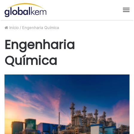
M
Início
/
Engenharia Química
Engenharia
Química