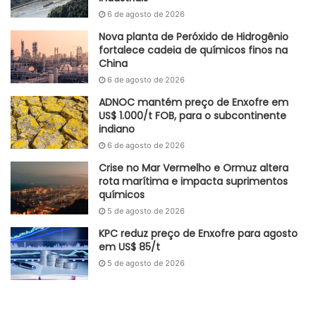
mostrado cautelosa em relação à venda de ativos,
6 de agosto de 2026
levantando especulações sobre a possibilidade de a
Nova planta de Peróxido de Hidrogênio
Petrobras comprar a participação do sócio na Braskem.
fortalece cadeia de químicos finos na
China
A Novonor já recebeu duas ofertas pela sua participação
6 de agosto de 2026
de 50,1% na Braskem, que detém dois terços do mercado
ADNOC mantém preço de Enxofre em
petroquímico no Brasil. A Petrobras é co-controladora,
US$ 1.000/t FOB, para o subcontinente
com 47%, e o BNDES é credor da companhia. Em uma
indiano
possível conversão de dívida em ações, o banco poderia
6 de agosto de 2026
se tornar sócio da Braskem.
Crise no Mar Vermelho e Ormuz altera
rota marítima e impacta suprimentos
Em junho, a estatal se manifestou duas vezes oficialmente
químicos
dizendo apenas que está avaliando a melhor opção para a
5 de agosto de 2026
sua estratégia na Braskem.
KPC reduz preço de Enxofre para agosto
em US$ 85/t
Fonte
Seu Dinheiro
Unipar
5 de agosto de 2026
Etiquetas
Aquisição majoritária
Brasil
Braskem
Novonor
Petrobras
Unipar