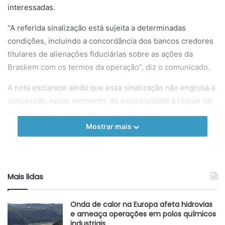
interessadas.
“A referida sinalização está sujeita a determinadas
condições, incluindo a concordância dos bancos credores
titulares de alienações fiduciárias sobre as ações da
Braskem com os termos da operação”, diz o comunicado.
A nota esclarece ainda que essa sinalização não engloba a
concessão, neste momento, de exclusividade à Unipar no
processo de venda do controle da Braskem.
Mostrar mais
Em junho, a Unipar ofereceu R$ 36,50 por ação da
Braskem, intensificando a disputa pela fatia da Novonor na
petroquímica. A proposta também inclui uma oferta pelas
ações dos minoritários nos mesmos termos da Novonor.
Mais lidas
No entanto, a transação depende do acordo de acionistas
entre a Novonor e a Petrobras, que possui o direito de
Onda de calor na Europa afeta hidrovias
preferência e tag along. A nova gestão da estatal tem se
e ameaça operações em polos químicos
industriais