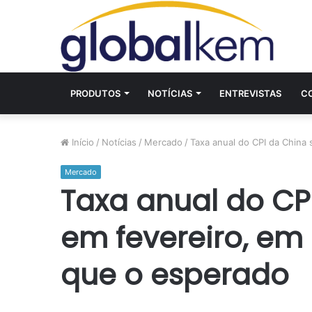
PRODUTOS
NOTÍCIAS
ENTREVISTAS
C
Início
/
Notícias
/
Mercado
/
Taxa anual do CPI da China
Mercado
Taxa anual do CP
em fevereiro, em
que o esperado