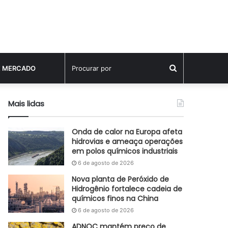
Procurar
E MERCADO
por
Mais lidas
Onda de calor na Europa afeta
hidrovias e ameaça operações
em polos químicos industriais
6 de agosto de 2026
Nova planta de Peróxido de
Hidrogênio fortalece cadeia de
químicos finos na China
6 de agosto de 2026
ADNOC mantém preço de