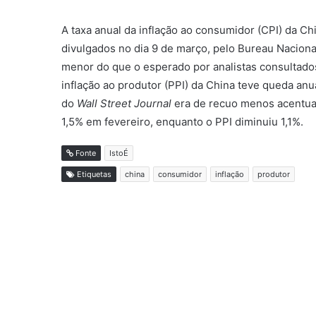
A taxa anual da inflação ao consumidor (CPI) da Ch
divulgados no dia 9 de março, pelo Bureau Nacional
menor do que o esperado por analistas consultado
inflação ao produtor (PPI) da China teve queda an
do
Wall Street Journal
era de recuo menos acentuad
1,5% em fevereiro, enquanto o PPI diminuiu 1,1%.
Fonte
IstoÉ
Etiquetas
china
consumidor
inflação
produtor