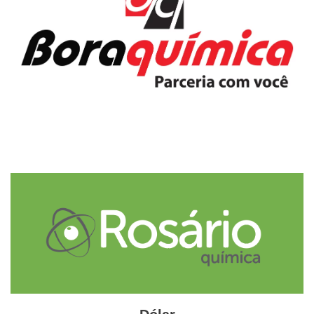
Adaptada GlobalKem | 10 de fevereiro 2026
Fonte
ANFAVEA
Etiquetas
Anfavea
automotivo
emplacamento
veículos