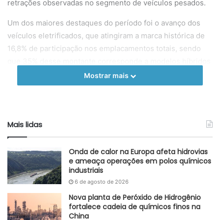
retrações observadas no segmento de veículos pesados.
Um dos maiores destaques do período foi o avanço dos
veículos eletrificados, que atingiram a marca histórica de
16,8% de participação nos emplacamentos totais, sendo
que 35% desse montante corresponde a modelos híbridos
produzidos no próprio Brasil. Segundo o presidente da
Mostrar mais
entidade, Igor Calvet, esses números recordes reforçam a
importância da produção local e indicam uma trajetória de
crescimento robusto ao longo de todo o ano.
Mais lidas
Além do avanço tecnológico, o mercado interno foi
impulsionado pelo programa Carro Sustentável, focado em
Onda de calor na Europa afeta hidrovias
modelos de entrada, que já acumula 282 mil unidades
e ameaça operações em polos químicos
industriais
vendidas desde seu lançamento, representando um
6 de agosto de 2026
volume 22,8% superior ao patamar registrado antes da
isenção de IPI. Em contrapartida, os emplacamentos de
Nova planta de Peróxido de Hidrogênio
fortalece cadeia de químicos finos na
ônibus e caminhões sofreram quedas acentuadas de
China