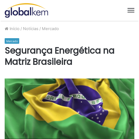
M
Início
/
Notícias
/
Mercado
Mercado
Segurança Energética na
Matriz Brasileira