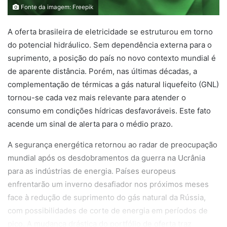
Fonte da imagem: Freepik
A oferta brasileira de eletricidade se estruturou em torno
do potencial hidráulico. Sem dependência externa para o
suprimento, a posição do país no novo contexto mundial é
de aparente distância. Porém, nas últimas décadas, a
complementação de térmicas a gás natural liquefeito (GNL)
tornou-se cada vez mais relevante para atender o
consumo em condições hídricas desfavoráveis. Este fato
acende um sinal de alerta para o médio prazo.
A segurança energética retornou ao radar de preocupação
mundial após os desdobramentos da guerra na Ucrânia
para as indústrias de energia. Países europeus
enfrentarão um inverno desafiador nos próximos meses
face à redução de suprimento do gás natural da Rússia,
com possibilidades de corte de energia em períodos de
pico. A mudança drástica do portfólio de oferta traz