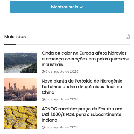
consequências para a segurança e o custo do
Mostrar mais
abastecimento, pressionando preços internacionais de gás
natural, com repercussão inflacionária para diversos
países.
Mais lidas
Fonte
FGV
Etiquetas
gás natural
matriz energética
Onda de calor na Europa afeta hidrovias
e ameaça operações em polos químicos
industriais
6 de agosto de 2026
Nova planta de Peróxido de Hidrogênio
fortalece cadeia de químicos finos na
China
6 de agosto de 2026
ADNOC mantém preço de Enxofre em
US$ 1.000/t FOB, para o subcontinente
indiano
6 de agosto de 2026