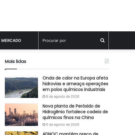
Procurar
E MERCADO
por
Mais lidas
Onda de calor na Europa afeta
hidrovias e ameaça operações
em polos químicos industriais
6 de agosto de 2026
Nova planta de Peróxido de
Hidrogênio fortalece cadeia de
químicos finos na China
6 de agosto de 2026
ADNOC mantém preço de