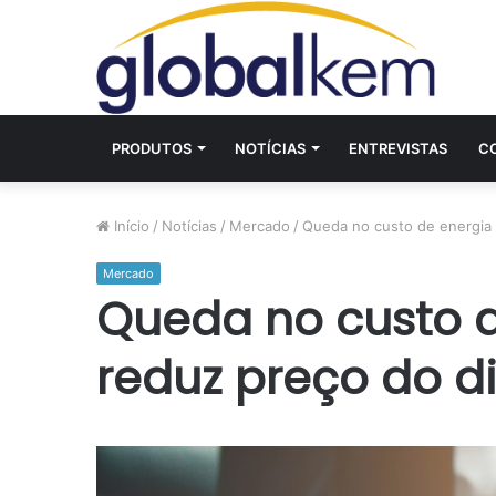
PRODUTOS
NOTÍCIAS
ENTREVISTAS
C
Início
/
Notícias
/
Mercado
/
Queda no custo de energia e
Mercado
Queda no custo d
reduz preço do di