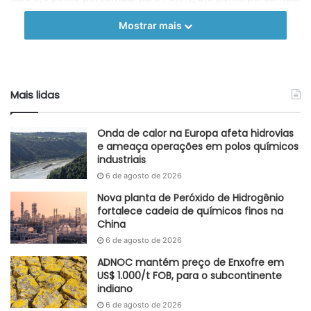
abaixo da média de longo prazo (1972-2022).
Mostrar mais
Adaptado GlobalKem | 17 de novembro de 2023
Fonte
Fed
Mais lidas
Etiquetas
automóveis
Estados Unidos
EUA
FED
Greve
produção industrial
Onda de calor na Europa afeta hidrovias
e ameaça operações em polos químicos
industriais
6 de agosto de 2026
Nova planta de Peróxido de Hidrogênio
fortalece cadeia de químicos finos na
China
6 de agosto de 2026
ADNOC mantém preço de Enxofre em
US$ 1.000/t FOB, para o subcontinente
indiano
6 de agosto de 2026