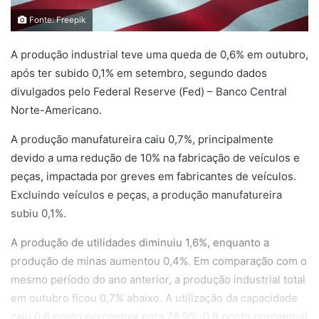
Fonte: Freepik
A produção industrial teve uma queda de 0,6% em outubro,
após ter subido 0,1% em setembro, segundo dados
divulgados pelo Federal Reserve (Fed) – Banco Central
Norte-Americano.
A produção manufatureira caiu 0,7%, principalmente
devido a uma redução de 10% na fabricação de veículos e
peças, impactada por greves em fabricantes de veículos.
Excluindo veículos e peças, a produção manufatureira
subiu 0,1%.
A produção de utilidades diminuiu 1,6%, enquanto a
produção de minas aumentou 0,4%. Em comparação com o
mesmo período do ano anterior, a produção industrial total
em outubro ficou 0,7% abaixo. A utilização da capacidade
caiu 0,6 ponto percentual para 78,9%, 0,8 ponto percentual