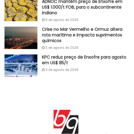
comparação entre os preços de junho e os de maio. A
ADNOC mantém preço de Enxofre em
US$ 1.000/t FOB, para o subcontinente
atividade foi responsável por -0,83 ponto percentual (p.p.)
indiano
de influência na variação de -2,72% da indústria geral.
6 de agosto de 2026
Adaptado GlobalKem | 31 de julho de 2023
Crise no Mar Vermelho e Ormuz altera
rota marítima e impacta suprimentos
químicos
Fonte
Agência de Notícias IBGE
5 de agosto de 2026
Etiquetas
deflação
IBGE
indústria
IPP
KPC reduz preço de Enxofre para agosto
em US$ 85/t
5 de agosto de 2026