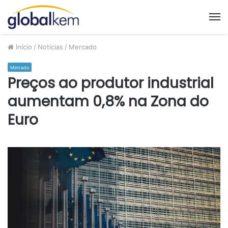
M
Início
/
Notícias
/
Mercado
Mercado
Preços ao produtor industrial
aumentam 0,8% na Zona do
Euro