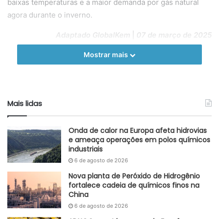
baixas temperaturas e a maior demanda por gás natural
agora durante o inverno.
Adaptado GlobalKem
|
07 de março de 2025
Mostrar mais
Fonte
Eurostat
Etiquetas
custos energéticos
gás natural
hemisfério norte
inverno
produtor
Zona do euro
Mais lidas
Onda de calor na Europa afeta hidrovias
e ameaça operações em polos químicos
industriais
6 de agosto de 2026
Nova planta de Peróxido de Hidrogênio
fortalece cadeia de químicos finos na
China
6 de agosto de 2026