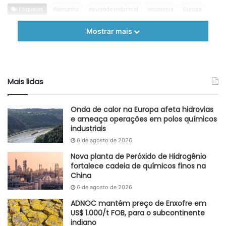
Etiquetas
Alemanha
atividade industrial
economia
Europa
índice de gerente de compras
indústria
PMI
serviços
Mostrar mais
Mais lidas
Onda de calor na Europa afeta hidrovias
e ameaça operações em polos químicos
industriais
6 de agosto de 2026
Nova planta de Peróxido de Hidrogênio
fortalece cadeia de químicos finos na
China
6 de agosto de 2026
ADNOC mantém preço de Enxofre em
US$ 1.000/t FOB, para o subcontinente
indiano