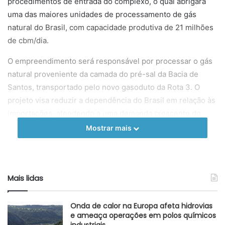
procedimentos de entrada do complexo, o qual abrigará
uma das maiores unidades de processamento de gás
natural do Brasil, com capacidade produtiva de 21 milhões
de cbm/dia.
O empreendimento será responsável por processar o gás
natural proveniente da camada do pré-sal da Bacia de
Santos, transportado pelo novo gasoduto da Rota 3. O
projeto visa reduzir a dependência do Brasil em relação às
importações, atendendo a uma demanda crescente do
mercado doméstico de gás natural, além de tornar os
Mostrar mais
preços nacionais mais competitivos.
O complexo ainda possui planos futuros de expansão,
incluindo a instalação de termelétricas a gás. Este cenário
Mais lidas
deve fortalecer ainda mais o papel da Petrobras no
mercado brasileiro de energia, além de favorecer o
Onda de calor na Europa afeta hidrovias
mercado nacional de gás natural.
e ameaça operações em polos químicos