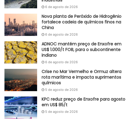
industriais
Adutoral GlobalKem | 12 de setembro de 2024
6 de agosto de 2026
Nova planta de Peróxido de Hidrogênio
Fonte
GlobalKem
fortalece cadeia de químicos finos na
Etiquetas
Brasil
China
Energia Boaventura
gás natural
Importação
6 de agosto de 2026
Petrobras
petróleo
preços competitivos
Rio de Janeiro
ADNOC mantém preço de Enxofre em
US$ 1.000/t FOB, para o subcontinente
indiano
6 de agosto de 2026
Crise no Mar Vermelho e Ormuz altera
rota marítima e impacta suprimentos
químicos
5 de agosto de 2026
KPC reduz preço de Enxofre para agosto
em US$ 85/t
5 de agosto de 2026