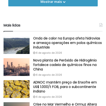
Mostrar mais
que visa superar as expectativas de nossos clientes,
superar a concorrência e aumentar a participação de
especialidades em nosso portfólio ”, disse Charlie Shaver,
presidente e CEO da Nouryon.
Mais lidas
Nobian (Amersfoort, Holanda) é uma líder europeia em sal,
Onda de calor na Europa afeta hidrovias
cloro-álcali e clorometanos, diz Nouryon. Ela emprega
e ameaça operações em polos químicos
cerca de 1.800 pessoas, com fábricas na Holanda,
industriais
Alemanha e Dinamarca.
6 de agosto de 2026
Nova planta de Peróxido de Hidrogênio
“Continuaremos sendo propriedade da Nouryon à medida
fortalece cadeia de químicos finos na
que expandimos nossos negócios sob o novo nome
China
Nobian, começando com a expansão contínua da produção
6 de agosto de 2026
de clorometano em Frankfurt, Alemanha, para melhor
ADNOC mantém preço de Enxofre em
atender aos clientes das indústrias farmacêutica e de
US$ 1.000/t FOB, para o subcontinente
indiano
construção”, disse Knut Schwalenberg, presidente de
6 de agosto de 2026
Nobian.
Crise no Mar Vermelho e Ormuz Altera