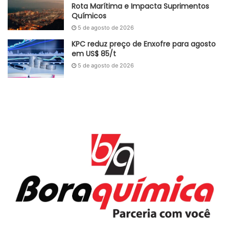
Fonte
MRC Plast
Rota Marítima e Impacta Suprimentos
Químicos
Etiquetas
Akzo Nobel
cloro
Nobian
Nouryon
soda cáustica
5 de agosto de 2026
KPC reduz preço de Enxofre para agosto
em US$ 85/t
5 de agosto de 2026