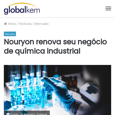
M
Início
/
Notícias
/
Mercado
Mercado
Nouryon renova seu negócio
de química industrial
Fonte da Imagem: Freepik